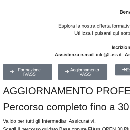
Benv
Esplora la nostra offerta formati
Utilizza i pulsanti qui sot
Iscrizio
Assistenza e-mail:
info@fiass.it |
As
Formazione
Aggiornamento
E
IVASS
IVASS
AGGIORNAMENTO PROFES
Percorso completo fino a 30
Valido per tutti gli Intermediari Assicurativi.
Scegli il percorso guidato Base oppure FIAss OPEN 30 Plus