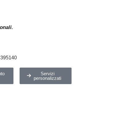
onali.
9395140
to
Servizi
personalizzati