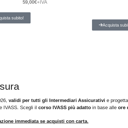
59,00€
+IVA
uista subito!
Acquista subi
sura
026,
validi per tutti gli Intermediari Assicurativi
e progetta
e IVASS. Scegli il
corso IVASS più adatto
in base alle
ore 
azione immediata se acquisti con carta.