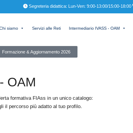
Segreteria didattica: Lun-Ven: 9:00-13:00/15:00-18:00
Chi siamo
Servizi alle Reti
Intermediario IVASS - OAM
Formazione & Aggiornamento 2026
S - OAM
fferta formativa FIAss in un unico catalogo:
li il percorso più adatto al tuo profilo.
ta
Assistenza email 7/7, anche festivi
Qualità certificata ISO 