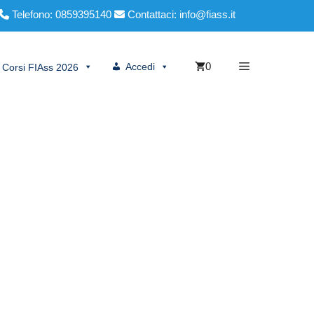
Telefono: 0859395140
Contattaci: info@fiass.it
0
Accedi
Corsi FIAss 2026
9001