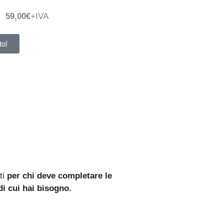
59,00€
+IVA
to!
ti
per chi deve completare le
di cui hai bisogno.