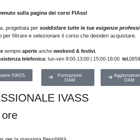
enuto sulla pagina dei corsi FIAss!
va, progettata per
soddisfare tutte le tue esigenze professi
to per filtrare e selezionare il corso che desideri acquistare.
ne
sempre
aperte
anche
weekend & festivi.
sistenza telefonica:
lun-ven 9:00-13:00 | 15:00-18:00
tel.
085
same IVASS
Formazione
Aggiornamen
OAM
OAM
SIONALE IVASS
 ore
 per la massima flessibilità