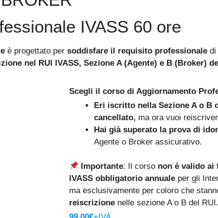
fessionale IVASS 60 ore
re
è progettato per
soddisfare il requisito professionale
di
izione nel RUI
IVASS,
Sezione A (Agente) e B (Broker) de
Scegli il corso di Aggiornamento Prof
Eri iscritto nella Sezione A o B
cancellato,
ma ora vuoi reiscrivert
Hai già superato la prova di ido
Agente o Broker assicurativo.
Importante
: Il corso
non è valido ai f
IVASS obbligatorio annuale
per gli Inte
ma esclusivamente per coloro che stan
reiscrizione
nelle sezione A o B del RUI
99,00€
+IVA