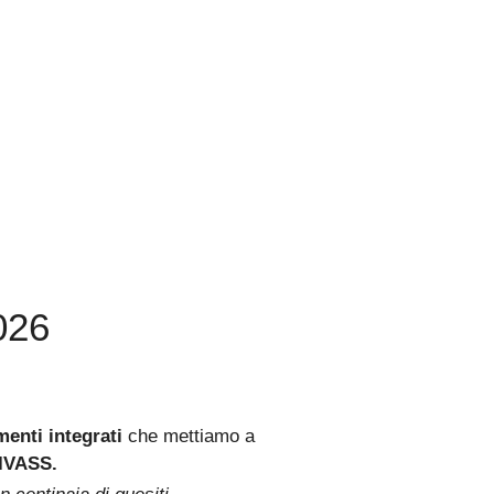
026
menti integrati
che mettiamo a
 IVASS.