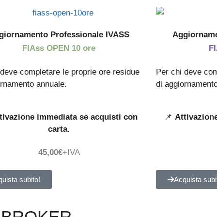
giornamento Professionale IVASS
Aggiorname
FIAss OPEN 10 ore
F
 deve completare le proprie ore residue
Per chi deve com
ornamento annuale.
di aggiornamento
tivazione immediata se acquisti con
📌
Attivazion
carta.
45,00€
+IVA
uista subito!
Acquista subi
E BROKER