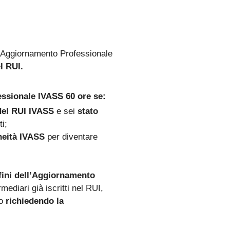
 Aggiornamento Professionale
l RUI.
essionale IVASS 60 ore se:
 del RUI IVASS
e sei
stato
i;
neità IVASS
per diventare
ini dell’
Aggiornamento
rmediari già iscritti nel RUI,
no
richiedendo la
.