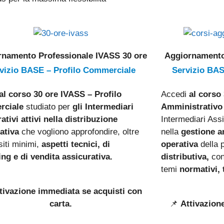
rnamento Professionale IVASS 30 ore
Aggiornamento
vizio BASE – Profilo Commerciale
Servizio BAS
al corso 30 ore IVASS – Profilo
Accedi
al corso 
ciale
studiato per
gli Intermediari
Amministrativo
ativi attivi nella distribuzione
Intermediari Assi
ativa
che vogliono approfondire, oltre
nella
gestione a
siti minimi,
aspetti tecnici, di
operativa
della 
ng e di vendita assicurativa.
distributiva
,
con
temi
normativi, t
tivazione immediata se acquisti con
carta.
📌
Attivazion