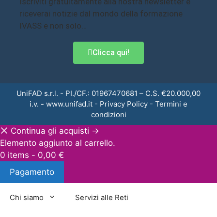
Iscriviti gratuitamente alla nostra newsletter e
riceverai notizie dal mondo della formazione
IVASS e non solo…
Clicca qui!
UniFAD s.r.l. - PI./CF.: 01967470681 – C.S. €20.000,00
i.v. -
www.unifad.it
-
Privacy Policy
-
Termini e
condizioni
Continua gli acquisti →
Elemento aggiunto al carrello.
0 items -
0,00
€
Pagamento
Chi siamo
Servizi alle Reti