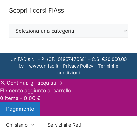
Scopri i corsi FIAss
UniFAD s.r.l. - PI./CF.: 01967470681 – C.S. €20.000,00
i.v. -
www.unifad.it
-
Privacy Policy
-
Termini e
condizioni
Continua gli acquisti →
Elemento aggiunto al carrello.
0 items -
0,00
€
Pagamento
Chi siamo
Servizi alle Reti