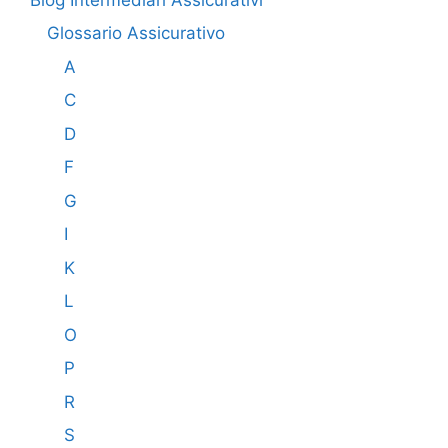
Glossario Assicurativo
A
C
D
F
G
I
K
L
O
P
R
S