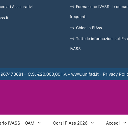
diari Assicurativi
⟶ Formazione IVASS: le doma
frequenti
ss.it
⟶ Chiedi a FIAss
⟶ Tutte le informazioni sull'E
IVASS
 01967470681 – C.S. €20.000,00 i.v. -
www.unifad.it
-
Privacy Poli
ario IVASS – OAM
Corsi FIAss 2026
Accedi