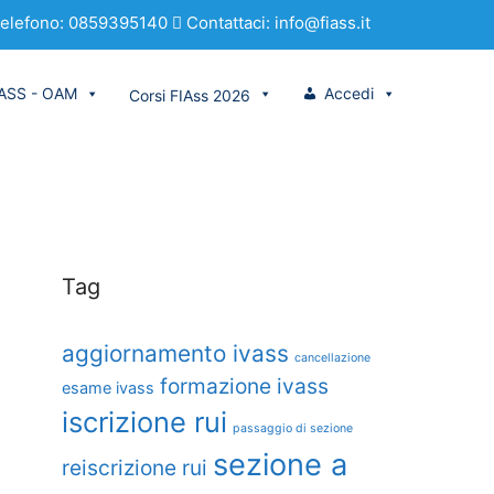
elefono: 0859395140
Contattaci: info@fiass.it
VASS - OAM
Accedi
Corsi FIAss 2026
Tag
aggiornamento ivass
cancellazione
formazione ivass
esame ivass
iscrizione rui
passaggio di sezione
sezione a
reiscrizione rui