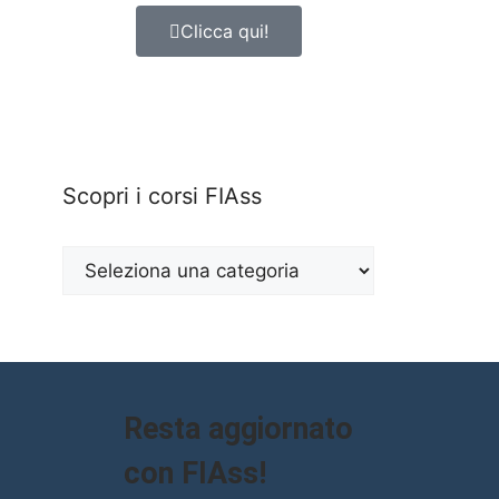
Clicca qui!
Scopri i corsi FIAss
Resta aggiornato
con FIAss!