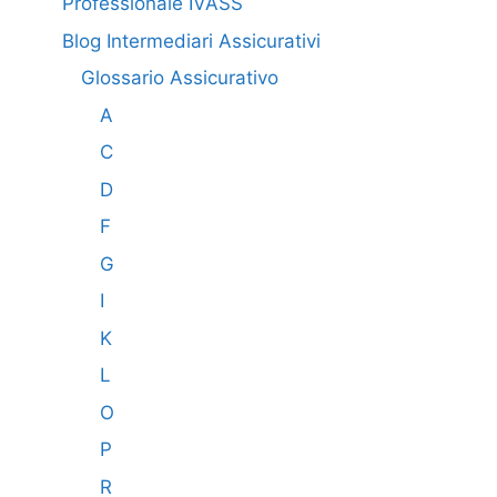
Professionale IVASS
Blog Intermediari Assicurativi
Glossario Assicurativo
A
C
D
F
G
I
K
L
O
P
R