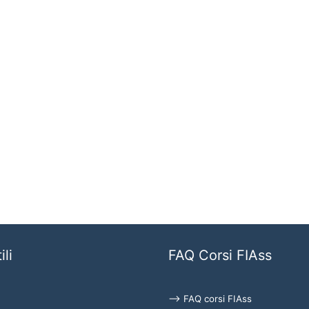
ili
FAQ Corsi FIAss
⟶ FAQ corsi FIAss