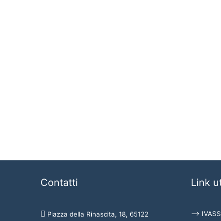
Contatti
Link ut
⟶ IVASS
Piazza della Rinascita, 18, 65122