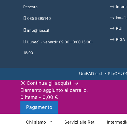
⟶ Interme
Pescara
⟶ lms.fia
085 9395140
⟶ RUI
info@fiass.it
⟶ RIGA
Lunedì - venerdì: 09:00-13:00 15:00-
18:00
UniFAD s.r.l. - PI./CF.:
Continua gli acquisti →
Elemento aggiunto al carrello.
0 items -
0,00
€
Pagamento
Chi siamo
Servizi alle Reti
Intermedi