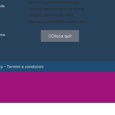
Iscriviti gratuitamente alla
nde
nostra newsletter e riceverai
notizie dal mondo della
formazione IVASS e non solo…
same
Clicca qui!
cy
-
Termini e condizioni