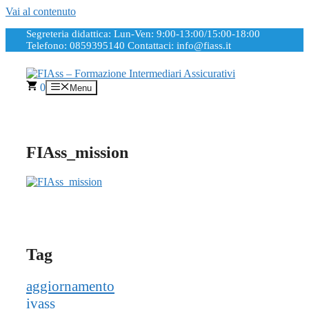
Vai al contenuto
Segreteria didattica: Lun-Ven: 9:00-13:00/15:00-18:00
Telefono: 0859395140
Contattaci: info@fiass.it
0
Menu
FIAss_mission
Tag
aggiornamento
ivass