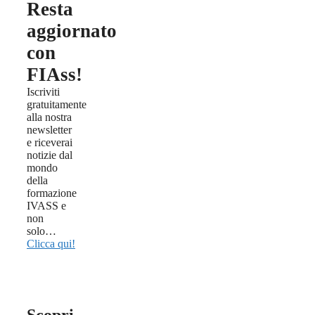
Resta
aggiornato
con
FIAss!
Iscriviti
gratuitamente
alla nostra
newsletter
e riceverai
notizie dal
mondo
della
formazione
IVASS e
non
solo…
Clicca qui!