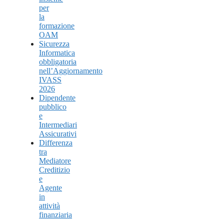
per
la
formazione
OAM
Sicurezza
Informatica
obbligatoria
nell’Aggiornamento
IVASS
2026
Dipendente
pubblico
e
Intermediari
Assicurativi
Differenza
tra
Mediatore
Creditizio
e
Agente
in
attività
finanziaria