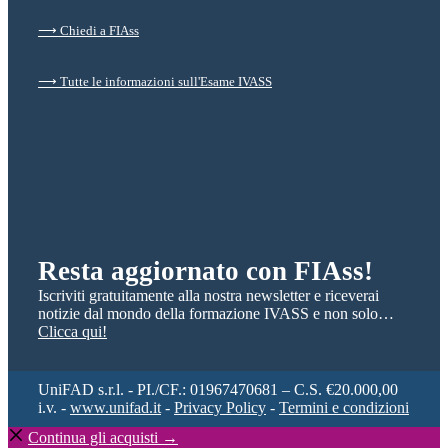
⟶ Chiedi a FIAss
⟶ Tutte le informazioni sull'Esame IVASS
Resta aggiornato con FIAss!
Iscriviti gratuitamente alla nostra newsletter e riceverai
notizie dal mondo della formazione IVASS e non solo…
Clicca qui!
UniFAD s.r.l. - PI./CF.: 01967470681 – C.S. €20.000,00
i.v. -
www.unifad.it
-
Privacy Policy
-
Termini e condizioni
Continua gli acquisti →