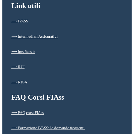
Link utili
⟶ IVASS
⟶ Intermediari Assicurativi
⟶ lms.fiass.it
⟶ RUI
⟶ RIGA
FAQ Corsi FIAss
⟶ FAQ corsi FIAss
⟶ Formazione IVASS: le domande frequenti