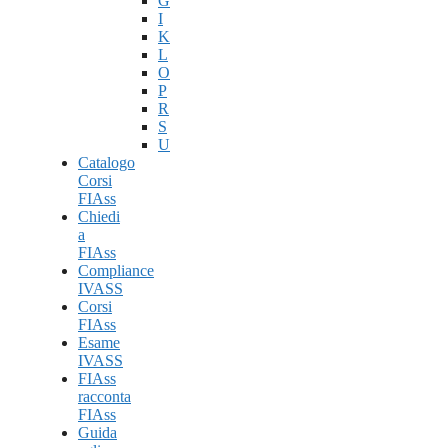
G
I
K
L
O
P
R
S
U
Catalogo
Corsi
FIAss
Chiedi
a
FIAss
Compliance
IVASS
Corsi
FIAss
Esame
IVASS
FIAss
racconta
FIAss
Guida