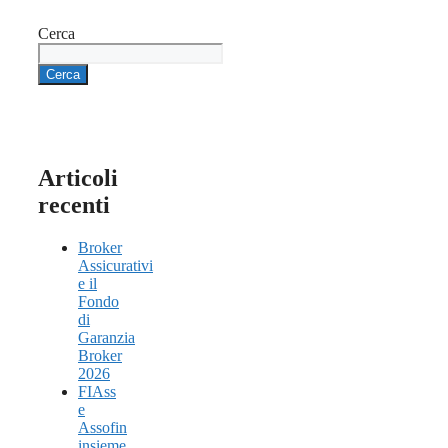
Cerca
Cerca
Articoli
recenti
Broker
Assicurativi
e il
Fondo
di
Garanzia
Broker
2026
FIAss
e
Assofin
insieme