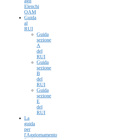
agli
Elenchi
OAM
Guida
al
RUI
Guida
sezione
A
del
RUI
Guida
sezione
B
del
RUI
Guida
sezione
E
del
RUI
La
guida
per
l'Aggiornamento