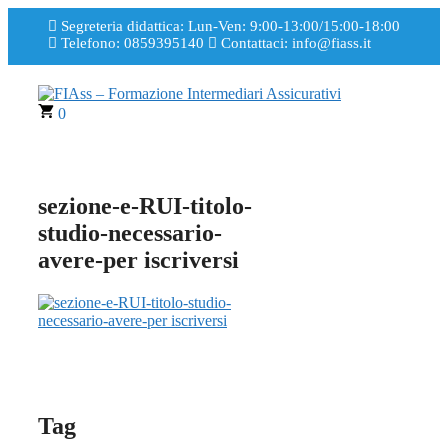
Segreteria didattica: Lun-Ven: 9:00-13:00/15:00-18:00
Telefono: 0859395140
Contattaci: info@fiass.it
0
sezione-e-RUI-titolo-
studio-necessario-
avere-per iscriversi
Tag