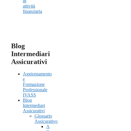
in
attività
finanziaria
Blog
Intermediari
Assicurativi
Aggiornamento
e
Formazione
Professionale
IVASS
Blog
Intermediari
Assicurativi
Glossario
Assicurativo
A