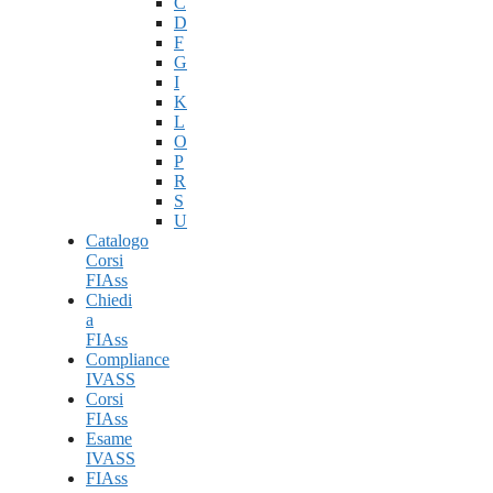
C
D
F
G
I
K
L
O
P
R
S
U
Catalogo
Corsi
FIAss
Chiedi
a
FIAss
Compliance
IVASS
Corsi
FIAss
Esame
IVASS
FIAss