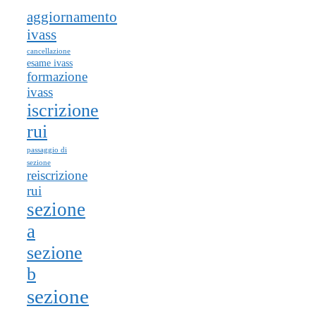
aggiornamento
ivass
cancellazione
esame ivass
formazione
ivass
iscrizione
rui
passaggio di
sezione
reiscrizione
rui
sezione
a
sezione
b
sezione