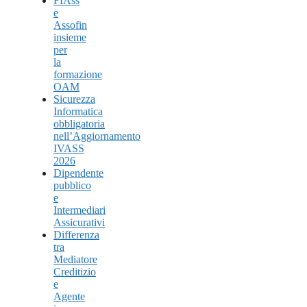
FIAss
e
Assofin
insieme
per
la
formazione
OAM
Sicurezza
Informatica
obbligatoria
nell’Aggiornamento
IVASS
2026
Dipendente
pubblico
e
Intermediari
Assicurativi
Differenza
tra
Mediatore
Creditizio
e
Agente