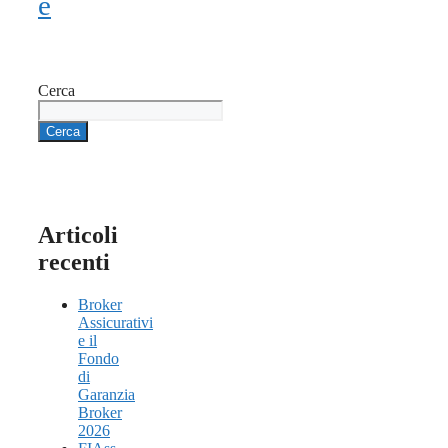
e
Cerca
Cerca
Articoli
recenti
Broker
Assicurativi
e il
Fondo
di
Garanzia
Broker
2026