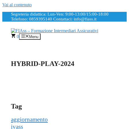
Vai al contenuto
Segreteria didattica: Lun-Ven: 9:00-13:00/15:00-18:00
Telefono: 0859395140
Contattaci: info@fiass.it
0
Menu
HYBRID-PLAY-2024
Tag
aggiornamento
ivass