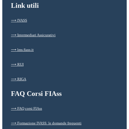
Link utili
⟶ IVASS
⟶ Intermediari Assicurativi
⟶ lms.fiass.it
⟶ RUI
⟶ RIGA
FAQ Corsi FIAss
⟶ FAQ corsi FIAss
⟶ Formazione IVASS: le domande frequenti