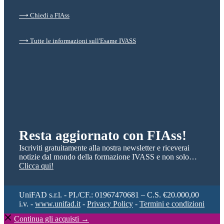
⟶ Chiedi a FIAss
⟶ Tutte le informazioni sull'Esame IVASS
Resta aggiornato con FIAss!
Iscriviti gratuitamente alla nostra newsletter e riceverai
notizie dal mondo della formazione IVASS e non solo…
Clicca qui!
UniFAD s.r.l. - PI./CF.: 01967470681 – C.S. €20.000,00
i.v. -
www.unifad.it
-
Privacy Policy
-
Termini e condizioni
Continua gli acquisti →