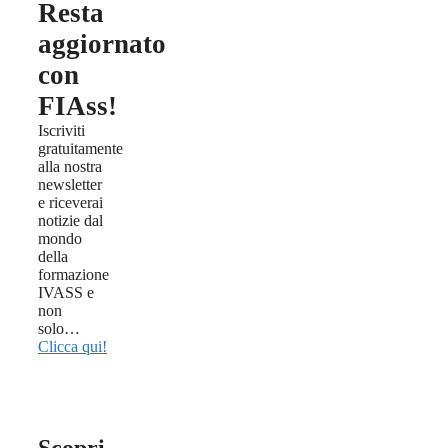
Resta
aggiornato
con
FIAss!
Iscriviti
gratuitamente
alla nostra
newsletter
e riceverai
notizie dal
mondo
della
formazione
IVASS e
non
solo…
Clicca qui!