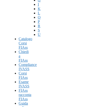
G
I
K
L
O
P
R
S
U
Catalogo
Corsi
FIAss
Chiedi
a
FIAss
Compliance
IVASS
Corsi
FIAss
Esame
IVASS
FIAss
racconta
FIAss
Guida