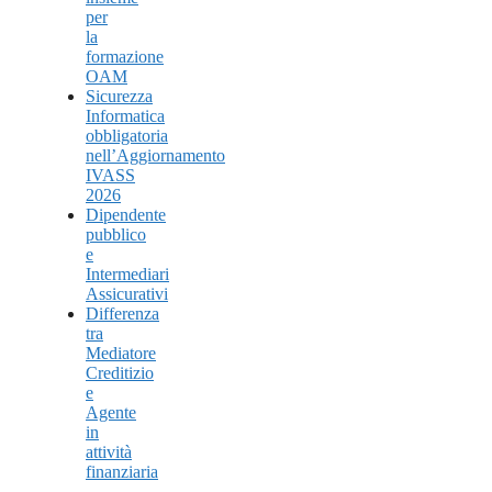
per
la
formazione
OAM
Sicurezza
Informatica
obbligatoria
nell’Aggiornamento
IVASS
2026
Dipendente
pubblico
e
Intermediari
Assicurativi
Differenza
tra
Mediatore
Creditizio
e
Agente
in
attività
finanziaria