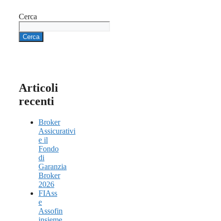
Cerca
Cerca
Articoli
recenti
Broker
Assicurativi
e il
Fondo
di
Garanzia
Broker
2026
FIAss
e
Assofin
insieme