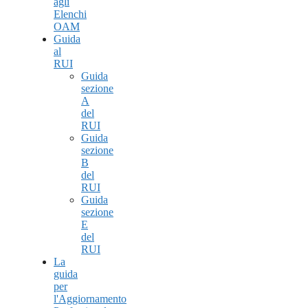
agli
Elenchi
OAM
Guida
al
RUI
Guida
sezione
A
del
RUI
Guida
sezione
B
del
RUI
Guida
sezione
E
del
RUI
La
guida
per
l'Aggiornamento