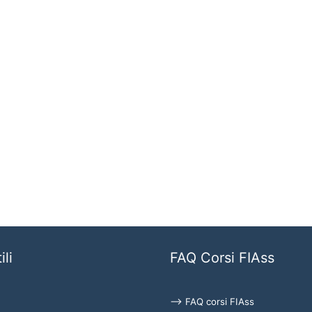
ili
FAQ Corsi FIAss
⟶ FAQ corsi FIAss