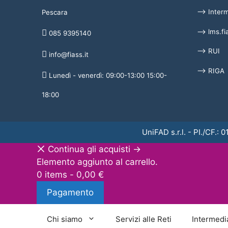
⟶ Interme
Pescara
⟶ lms.fia
085 9395140
⟶ RUI
info@fiass.it
⟶ RIGA
Lunedì - venerdì: 09:00-13:00 15:00-
18:00
UniFAD s.r.l. - PI./CF.:
Continua gli acquisti →
Elemento aggiunto al carrello.
0 items -
0,00
€
Pagamento
Chi siamo
Servizi alle Reti
Intermedi