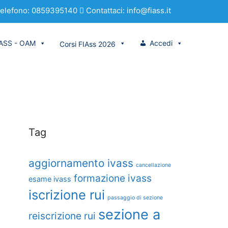
elefono: 0859395140
Contattaci: info@fiass.it
VASS - OAM
Accedi
Corsi FIAss 2026
Tag
aggiornamento ivass
cancellazione
formazione ivass
esame ivass
iscrizione rui
passaggio di sezione
sezione a
reiscrizione rui