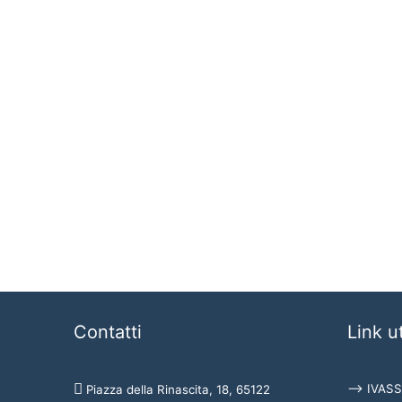
Contatti
Link ut
⟶ IVASS
Piazza della Rinascita, 18, 65122