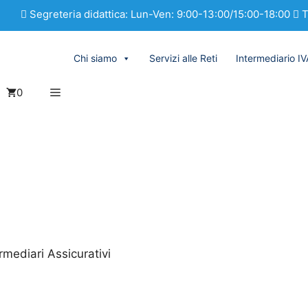
Segreteria didattica: Lun-Ven: 9:00-13:00/15:00-18:00
T
Chi siamo
Servizi alle Reti
Intermediario I
0
mediari Assicurativi