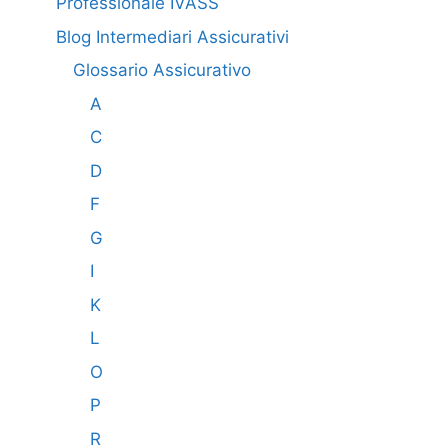
Professionale IVASS
Blog Intermediari Assicurativi
Glossario Assicurativo
A
C
D
F
G
I
K
L
O
P
R