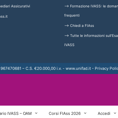
diari Assicurativi
⟶ Formazione IVASS: le doma
frequenti
ss.it
⟶ Chiedi a FIAss
⟶ Tutte le informazioni sull'E
IVASS
 01967470681 – C.S. €20.000,00 i.v. -
www.unifad.it
-
Privacy Poli
ario IVASS – OAM
Corsi FIAss 2026
Accedi