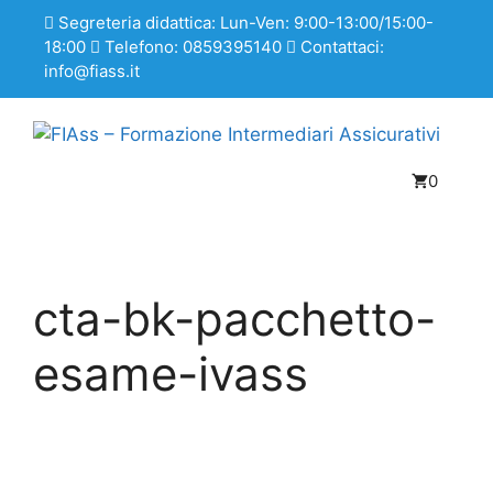
Vai
Segreteria didattica: Lun-Ven: 9:00-13:00/15:00-
al
18:00
Telefono: 0859395140
Contattaci:
contenuto
info@fiass.it
0
cta-bk-pacchetto-
esame-ivass