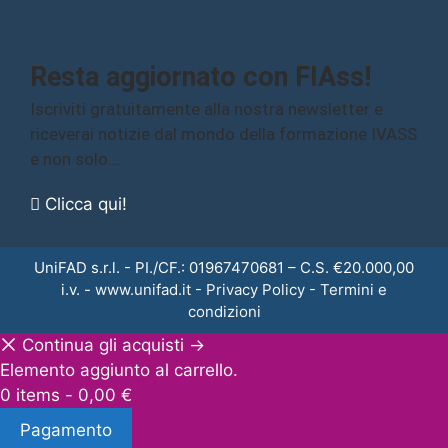
Resta aggiornato con FIAss!
Iscriviti gratuitamente alla nostra newsletter e
riceverai notizie dal mondo della formazione IVASS
e non solo…
Clicca qui!
UniFAD s.r.l. - PI./CF.: 01967470681 – C.S. €20.000,00
i.v. -
www.unifad.it
-
Privacy Policy
-
Termini e
condizioni
Continua gli acquisti →
Elemento aggiunto al carrello.
0 items -
0,00
€
Pagamento