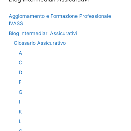
Aggiornamento e Formazione Professionale
IVASS
Blog Intermediari Assicurativi
Glossario Assicurativo
A
C
D
F
G
I
K
L