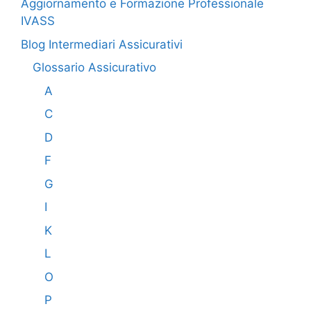
Aggiornamento e Formazione Professionale
IVASS
Blog Intermediari Assicurativi
Glossario Assicurativo
A
C
D
F
G
I
K
L
O
P