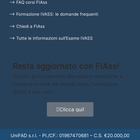
⟶ FAQ corsi FIAss
⟶ Formazione IVASS: le domande frequenti
⟶ Chiedi a FIAss
⟶ Tutte le informazioni sull'Esame IVASS
Resta aggiornato con FIAss!
Iscriviti gratuitamente alla nostra newsletter e
riceverai notizie dal mondo della formazione
IVASS e non solo…
Clicca qui!
UniFAD s.r.l. - PI./CF.: 01967470681 – C.S. €20.000,00