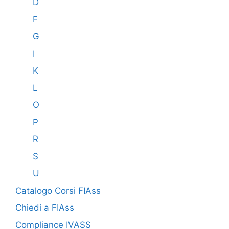
D
F
G
I
K
L
O
P
R
S
U
Catalogo Corsi FIAss
Chiedi a FIAss
Compliance IVASS