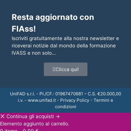
Resta aggiornato con
FIAss!
Iscriviti gratuitamente alla nostra newsletter e
riceverai notizie dal mondo della formazione
IVASS e non solo…
Clicca qui!
UniFAD s.r.l. - PI./CF.: 01967470681 – C.S. €20.000,00
i.v. -
www.unifad.it
-
Privacy Policy
-
Termini e
condizioni
Continua gli acquisti →
Elemento aggiunto al carrello.
0 items -
0,00
€