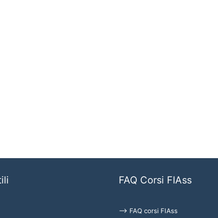
ili
FAQ Corsi FIAss
⟶ FAQ corsi FIAss