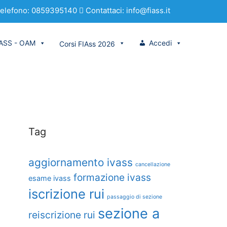
elefono: 0859395140
Contattaci: info@fiass.it
VASS - OAM
Accedi
Corsi FIAss 2026
Tag
aggiornamento ivass
cancellazione
formazione ivass
esame ivass
iscrizione rui
passaggio di sezione
sezione a
reiscrizione rui