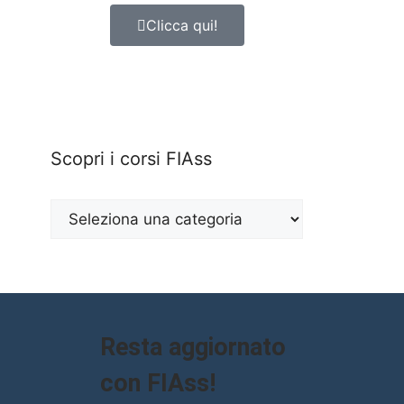
Clicca qui!
Scopri i corsi FIAss
Resta aggiornato
con FIAss!