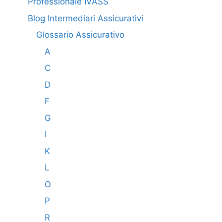
Professionale IVASS
Blog Intermediari Assicurativi
Glossario Assicurativo
A
C
D
F
G
I
K
L
O
P
R