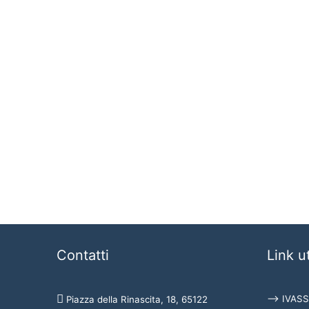
Contatti
Link ut
⟶ IVASS
Piazza della Rinascita, 18, 65122