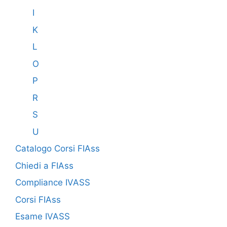
I
K
L
O
P
R
S
U
Catalogo Corsi FIAss
Chiedi a FIAss
Compliance IVASS
Corsi FIAss
Esame IVASS