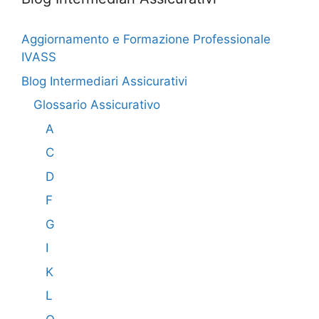
Aggiornamento e Formazione Professionale
IVASS
Blog Intermediari Assicurativi
Glossario Assicurativo
A
C
D
F
G
I
K
L