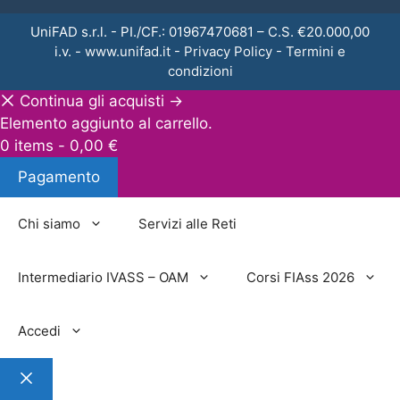
UniFAD s.r.l. - PI./CF.: 01967470681 – C.S. €20.000,00
i.v. -
www.unifad.it
-
Privacy Policy
-
Termini e
condizioni
Continua gli acquisti →
Elemento aggiunto al carrello.
0 items -
0,00
€
Pagamento
Chi siamo
Servizi alle Reti
Intermediario IVASS – OAM
Corsi FIAss 2026
Accedi