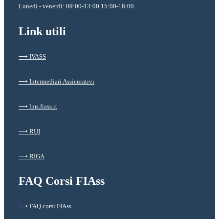
Lunedì - venerdì: 09:00-13:00 15:00-18:00
Link utili
⟶ IVASS
⟶ Intermediari Assicurativi
⟶ lms.fiass.it
⟶ RUI
⟶ RIGA
FAQ Corsi FIAss
⟶ FAQ corsi FIAss