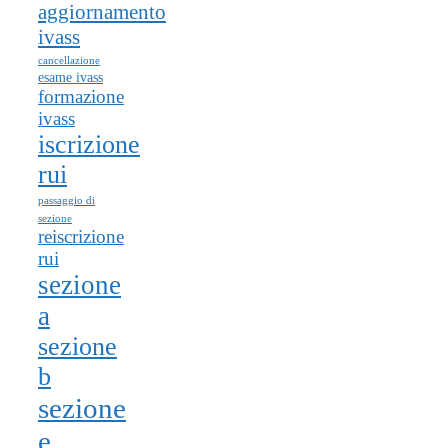
aggiornamento
ivass
cancellazione
esame ivass
formazione
ivass
iscrizione
rui
passaggio di
sezione
reiscrizione
rui
sezione
a
sezione
b
sezione
e