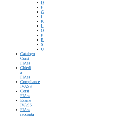
D
F
G
I
K
L
O
P
R
S
U
Catalogo
Corsi
FIAss
Chiedi
a
FIAss
Compliance
IVASS
Corsi
FIAss
Esame
IVASS
FIAss
racconta