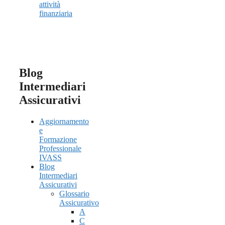
attività
finanziaria
Blog
Intermediari
Assicurativi
Aggiornamento
e
Formazione
Professionale
IVASS
Blog
Intermediari
Assicurativi
Glossario
Assicurativo
A
C