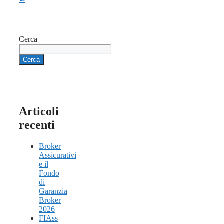
Cerca
Cerca
Articoli
recenti
Broker
Assicurativi
e il
Fondo
di
Garanzia
Broker
2026
FIAss