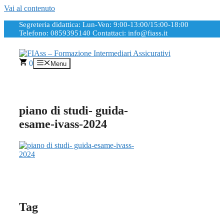
Vai al contenuto
Segreteria didattica: Lun-Ven: 9:00-13:00/15:00-18:00
Telefono: 0859395140
Contattaci: info@fiass.it
0
Menu
piano di studi- guida-
esame-ivass-2024
Tag