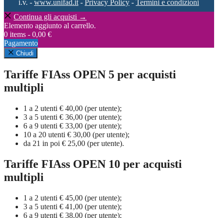
i.v. -
www.unifad.it
-
Privacy Policy
-
Termini e condizioni
Continua gli acquisti →
Elemento aggiunto al carrello.
0 items -
0,00
€
Pagamento
Chiudi
Tariffe FIAss OPEN 5 per acquisti
multipli
1 a 2 utenti € 40,00 (per utente);
3 a 5 utenti € 36,00 (per utente);
6 a 9 utenti € 33,00 (per utente);
10 a 20 utenti € 30,00 (per utente);
da 21 in poi € 25,00 (per utente).
Tariffe FIAss OPEN 10 per acquisti
multipli
1 a 2 utenti € 45,00 (per utente);
3 a 5 utenti € 41,00 (per utente);
6 a 9 utenti € 38,00 (per utente);