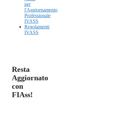
per
l'Aggiornamento
Professionale
IVASS
Regolamenti
IVASS
Resta
Aggiornato
con
FIAss!