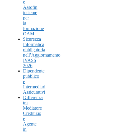
e
Assofin
insieme
per
la
formazione
OAM
Sicurezza
Informatica
obbligatoria
nell’Aggiornamento
IVASS
2026
Dipendente
pubblico
e
Intermediari
Assicurativi
Differenza
tra
Mediatore
Creditizio
e
Agente
in