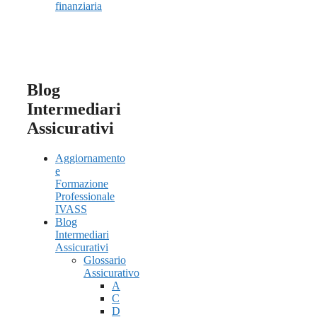
finanziaria
Blog
Intermediari
Assicurativi
Aggiornamento
e
Formazione
Professionale
IVASS
Blog
Intermediari
Assicurativi
Glossario
Assicurativo
A
C
D