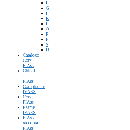
F
G
I
K
L
O
P
R
S
U
Catalogo
Corsi
FIAss
Chiedi
a
FIAss
Compliance
IVASS
Corsi
FIAss
Esame
IVASS
FIAss
racconta
FIAss