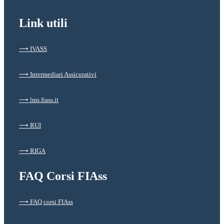
Link utili
⟶ IVASS
⟶ Intermediari Assicurativi
⟶ lms.fiass.it
⟶ RUI
⟶ RIGA
FAQ Corsi FIAss
⟶ FAQ corsi FIAss