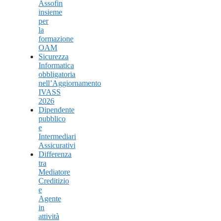
Assofin
insieme
per
la
formazione
OAM
Sicurezza
Informatica
obbligatoria
nell’Aggiornamento
IVASS
2026
Dipendente
pubblico
e
Intermediari
Assicurativi
Differenza
tra
Mediatore
Creditizio
e
Agente
in
attività