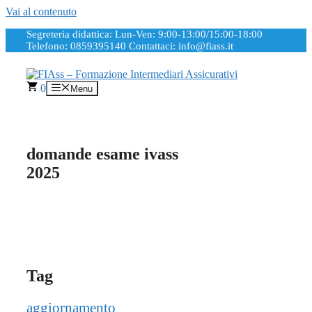
Vai al contenuto
Segreteria didattica: Lun-Ven: 9:00-13:00/15:00-18:00
Telefono: 0859395140
Contattaci: info@fiass.it
0
Menu
domande esame ivass
2025
Tag
aggiornamento