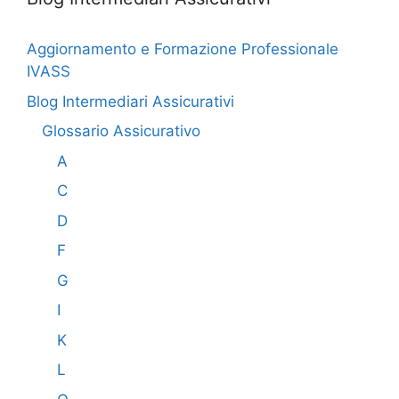
Aggiornamento e Formazione Professionale
IVASS
Blog Intermediari Assicurativi
Glossario Assicurativo
A
C
D
F
G
I
K
L