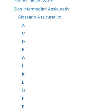
Professionale IVASS
Blog Intermediari Assicurativi
Glossario Assicurativo
A
C
D
F
G
I
K
L
O
P
R