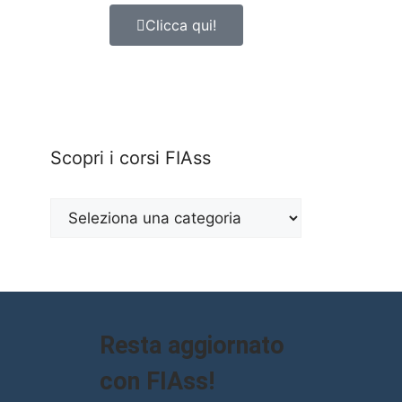
Clicca qui!
Scopri i corsi FIAss
Resta aggiornato
con FIAss!