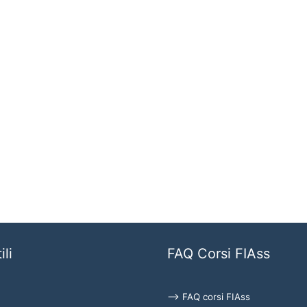
ili
FAQ Corsi FIAss
⟶ FAQ corsi FIAss