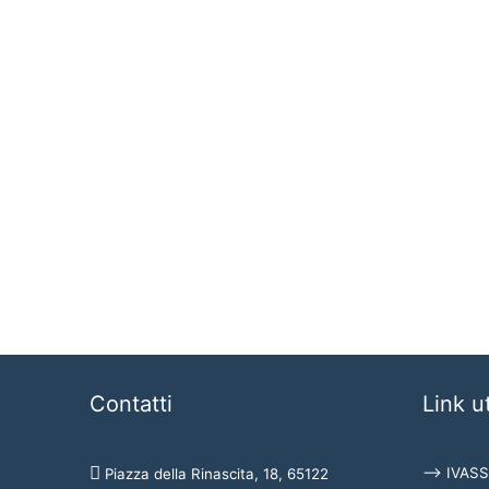
Contatti
Link ut
⟶ IVASS
Piazza della Rinascita, 18, 65122