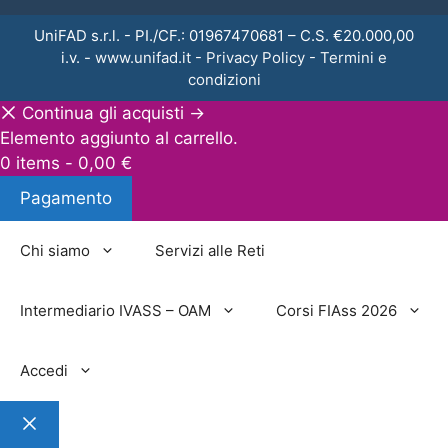
UniFAD s.r.l. - PI./CF.: 01967470681 – C.S. €20.000,00
i.v. -
www.unifad.it
-
Privacy Policy
-
Termini e
condizioni
Continua gli acquisti →
Elemento aggiunto al carrello.
0 items -
0,00
€
Pagamento
Chi siamo
Servizi alle Reti
Intermediario IVASS – OAM
Corsi FIAss 2026
Accedi