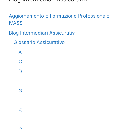
Aggiornamento e Formazione Professionale
IVASS
Blog Intermediari Assicurativi
Glossario Assicurativo
A
C
D
F
G
I
K
L