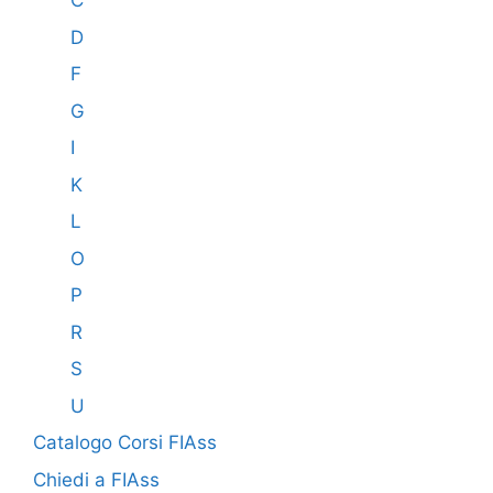
C
D
F
G
I
K
L
O
P
R
S
U
Catalogo Corsi FIAss
Chiedi a FIAss