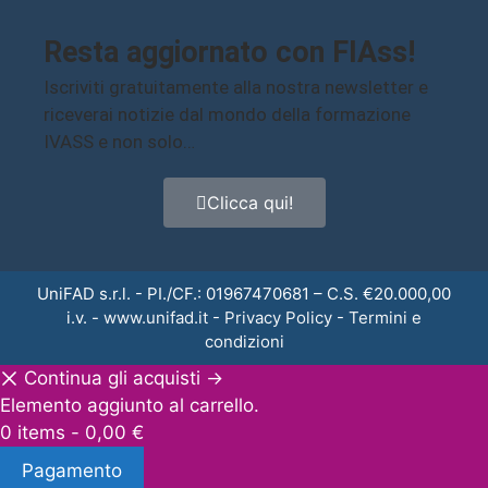
Resta aggiornato con FIAss!
Iscriviti gratuitamente alla nostra newsletter e
riceverai notizie dal mondo della formazione
IVASS e non solo…
Clicca qui!
UniFAD s.r.l. - PI./CF.: 01967470681 – C.S. €20.000,00
i.v. -
www.unifad.it
-
Privacy Policy
-
Termini e
condizioni
Continua gli acquisti →
Elemento aggiunto al carrello.
0 items -
0,00
€
Pagamento