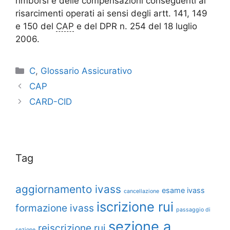
rimborsi e delle compensazioni conseguenti ai
risarcimenti operati ai sensi degli artt. 141, 149
e 150 del
CAP
e del DPR n. 254 del 18 luglio
2006.
C
,
Glossario Assicurativo
CAP
CARD-CID
Tag
aggiornamento ivass
esame ivass
cancellazione
iscrizione rui
formazione ivass
passaggio di
sezione a
reiscrizione rui
sezione