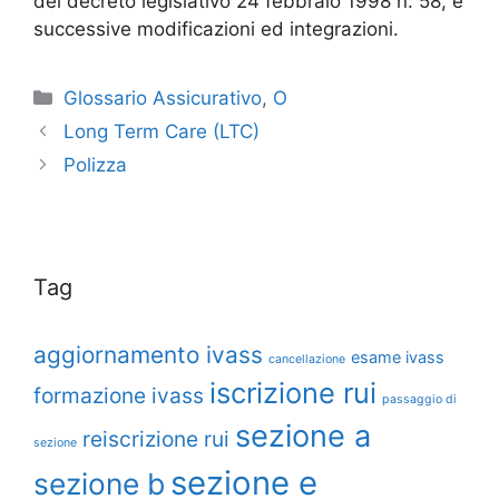
del decreto legislativo 24 febbraio 1998 n. 58, e
successive modificazioni ed integrazioni.
Glossario Assicurativo
,
O
Long Term Care (LTC)
Polizza
Tag
aggiornamento ivass
esame ivass
cancellazione
iscrizione rui
formazione ivass
passaggio di
sezione a
reiscrizione rui
sezione
sezione e
sezione b