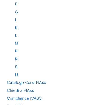
F
G
I
K
L
O
P
R
S
U
Catalogo Corsi FIAss
Chiedi a FIAss
Compliance IVASS