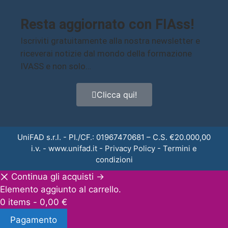
Resta aggiornato con FIAss!
Iscriviti gratuitamente alla nostra newsletter e
riceverai notizie dal mondo della formazione
IVASS e non solo…
Clicca qui!
UniFAD s.r.l. - PI./CF.: 01967470681 – C.S. €20.000,00
i.v. -
www.unifad.it
-
Privacy Policy
-
Termini e
condizioni
Continua gli acquisti →
Elemento aggiunto al carrello.
0 items -
0,00
€
Pagamento