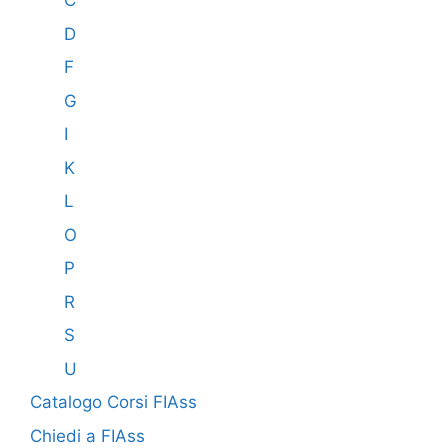
C
D
F
G
I
K
L
O
P
R
S
U
Catalogo Corsi FIAss
Chiedi a FIAss