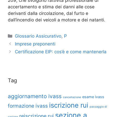
209, che svolgono l’attività professionale di
accertamento e stima dei danni alle cose
derivanti dalla circolazione, dal furto e
dall’incendio dei veicoli a motore e dei natanti.
Glossario Assicurativo
,
P
Imprese preponenti
Certificazione EIP: cos’è e come mantenerla
Tag
aggiornamento ivass
esame ivass
cancellazione
iscrizione rui
formazione ivass
passaggio di
sezione a
reiscrizione rui
sezione