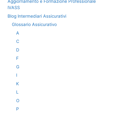
Aggiornamento e Formazione Professionale
IVASS
Blog Intermediari Assicurativi
Glossario Assicurativo
A
C
D
F
G
I
K
L
O
P