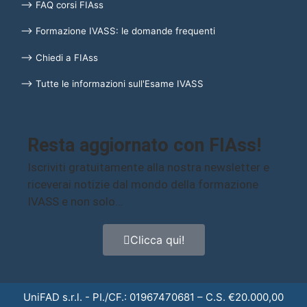
⟶ FAQ corsi FIAss
⟶ Formazione IVASS: le domande frequenti
⟶ Chiedi a FIAss
⟶ Tutte le informazioni sull'Esame IVASS
Resta aggiornato con FIAss!
Iscriviti gratuitamente alla nostra newsletter e
riceverai notizie dal mondo della formazione
IVASS e non solo…
Clicca qui!
UniFAD s.r.l. - PI./CF.: 01967470681 – C.S. €20.000,00