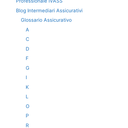
Professionale IVASS
Blog Intermediari Assicurativi
Glossario Assicurativo
A
C
D
F
G
I
K
L
O
P
R