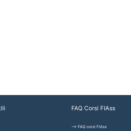
ili
FAQ Corsi FIAss
⟶ FAQ corsi FIAss