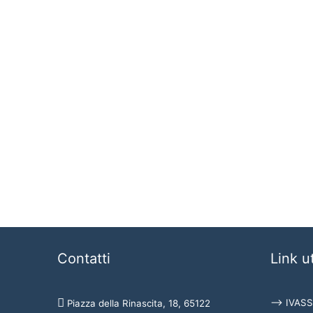
Contatti
Link ut
⟶ IVASS
Piazza della Rinascita, 18, 65122