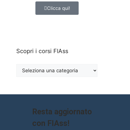
Clicca qui!
Scopri i corsi FIAss
Resta aggiornato
con FIAss!