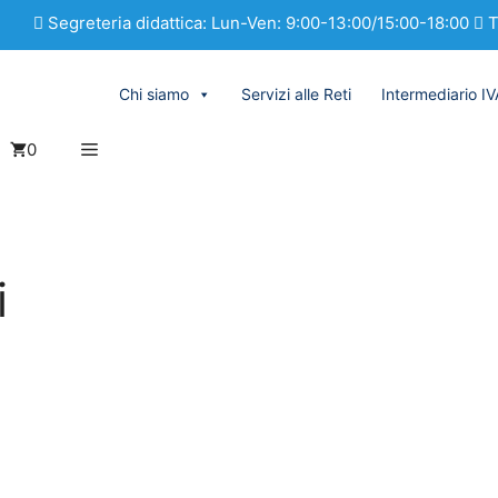
Segreteria didattica: Lun-Ven: 9:00-13:00/15:00-18:00
T
Chi siamo
Servizi alle Reti
Intermediario I
0
i