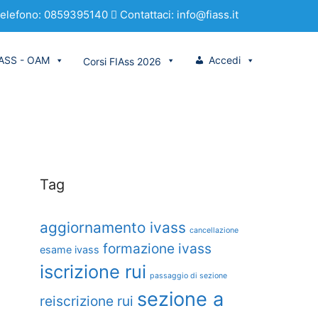
elefono: 0859395140
Contattaci: info@fiass.it
VASS - OAM
Accedi
Corsi FIAss 2026
Tag
aggiornamento ivass
cancellazione
formazione ivass
esame ivass
iscrizione rui
passaggio di sezione
sezione a
reiscrizione rui