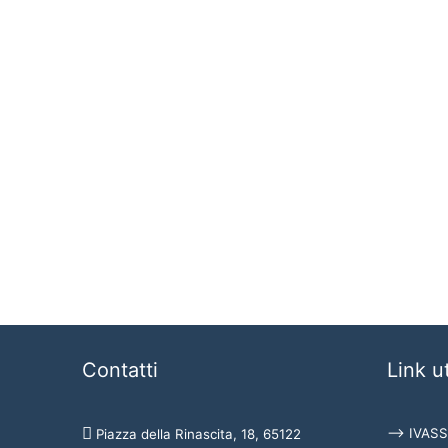
Contatti
Link ut
⟶ IVASS
Piazza della Rinascita, 18, 65122