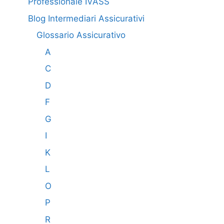
Professionale IVASS
Blog Intermediari Assicurativi
Glossario Assicurativo
A
C
D
F
G
I
K
L
O
P
R