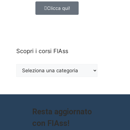
Clicca qui!
Scopri i corsi FIAss
Resta aggiornato
con FIAss!