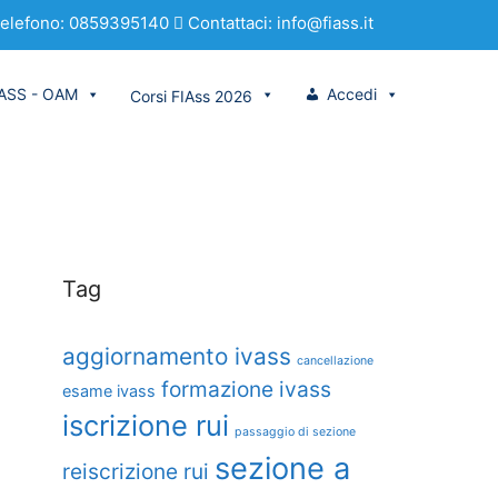
elefono: 0859395140
Contattaci: info@fiass.it
VASS - OAM
Accedi
Corsi FIAss 2026
Tag
aggiornamento ivass
cancellazione
formazione ivass
esame ivass
iscrizione rui
passaggio di sezione
sezione a
reiscrizione rui