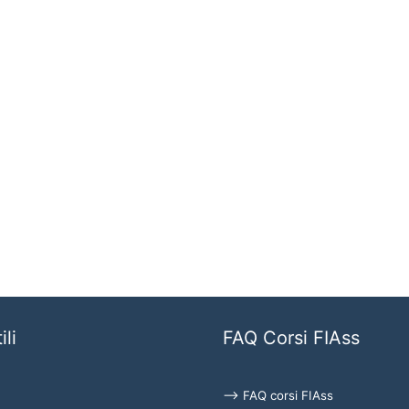
ili
FAQ Corsi FIAss
⟶ FAQ corsi FIAss