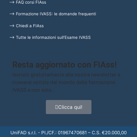
⟶ FAQ corsi FIAss
⟶ Formazione IVASS: le domande frequenti
⟶ Chiedi a FIAss
⟶ Tutte le informazioni sull'Esame IVASS
Resta aggiornato con FIAss!
Iscriviti gratuitamente alla nostra newsletter e
riceverai notizie dal mondo della formazione
IVASS e non solo…
Clicca qui!
UniFAD s.r.l. - PI./CF.: 01967470681 – C.S. €20.000,00