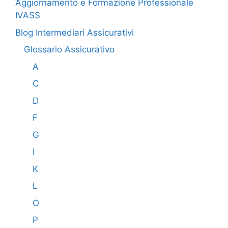
Aggiornamento e Formazione Professionale
IVASS
Blog Intermediari Assicurativi
Glossario Assicurativo
A
C
D
F
G
I
K
L
O
P