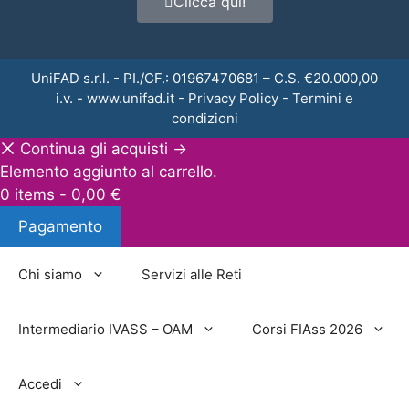
Clicca qui!
UniFAD s.r.l. - PI./CF.: 01967470681 – C.S. €20.000,00
i.v. -
www.unifad.it
-
Privacy Policy
-
Termini e
condizioni
Continua gli acquisti →
Elemento aggiunto al carrello.
0 items -
0,00
€
Pagamento
Chi siamo
Servizi alle Reti
Intermediario IVASS – OAM
Corsi FIAss 2026
Accedi