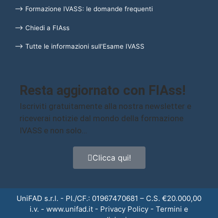
⟶ Formazione IVASS: le domande frequenti
⟶ Chiedi a FIAss
⟶ Tutte le informazioni sull'Esame IVASS
Resta aggiornato con FIAss!
Iscriviti gratuitamente alla nostra newsletter e
riceverai notizie dal mondo della formazione
IVASS e non solo…
Clicca qui!
UniFAD s.r.l. - PI./CF.: 01967470681 – C.S. €20.000,00
i.v. -
www.unifad.it
-
Privacy Policy
-
Termini e