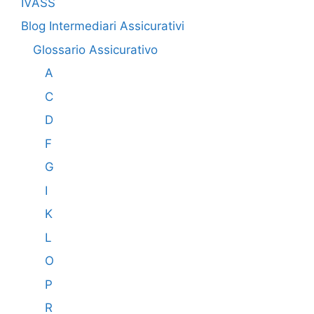
IVASS
Blog Intermediari Assicurativi
Glossario Assicurativo
A
C
D
F
G
I
K
L
O
P
R