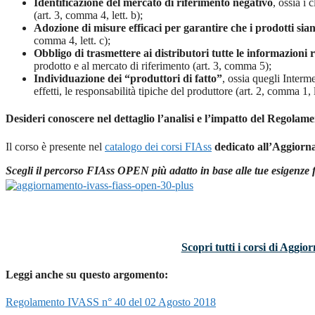
Identificazione del mercato di riferimento negativo
, ossia i 
(art. 3, comma 4, lett. b);
Adozione di misure efficaci per garantire che i prodotti sian
comma 4, lett. c);
Obbligo di trasmettere ai distributori tutte le informazioni r
prodotto e al mercato di riferimento (art. 3, comma 5);
Individuazione dei “produttori di fatto”
, ossia quegli Interm
effetti, le responsabilità tipiche del produttore (art. 2, comma 1, l
Desideri conoscere nel dettaglio l’analisi e l’impatto del Regola
Il corso è presente nel
catalogo dei corsi FIAss
dedicato all’Aggiorn
Scegli il percorso FIAss OPEN più adatto in base alle tue esigenze 
Scopri tutti i corsi di Agg
Leggi anche su questo argomento:
Regolamento IVASS n° 40 del 02 Agosto 2018