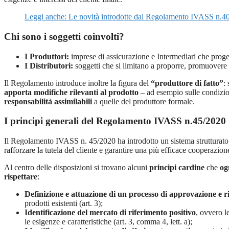
Leggi anche: Le novità introdotte dal Regolamento IVASS n.4
Chi sono i soggetti coinvolti?
I Produttori:
imprese di assicurazione e Intermediari che proget
I Distributori:
soggetti che si limitano a proporre, promuovere 
Il Regolamento introduce inoltre la figura del
“produttore di fatto”
: 
apporta modifiche rilevanti al prodotto
– ad esempio sulle condizion
responsabilità assimilabili
a quelle del produttore formale.
I principi generali del Regolamento IVASS n.45/2020
Il Regolamento IVASS n. 45/2020 ha introdotto un sistema strutturato
rafforzare la tutela del cliente e garantire una più efficace cooperazione
Al centro delle disposizioni si trovano alcuni
principi cardine
che
og
rispettare
:
Definizione e attuazione di un processo di approvazione e 
prodotti esistenti (art. 3);
Identificazione del mercato di riferimento positivo
, ovvero le
le esigenze e caratteristiche (art. 3, comma 4, lett. a);