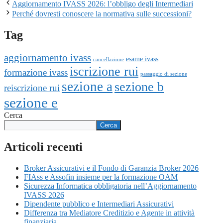
Aggiornamento IVASS 2026: l’obbligo degli Intermediari
Perché dovresti conoscere la normativa sulle successioni?
Tag
aggiornamento ivass
esame ivass
cancellazione
iscrizione rui
formazione ivass
passaggio di sezione
sezione a
sezione b
reiscrizione rui
sezione e
Cerca
Cerca
Articoli recenti
Broker Assicurativi e il Fondo di Garanzia Broker 2026
FIAss e Assofin insieme per la formazione OAM
Sicurezza Informatica obbligatoria nell’Aggiornamento
IVASS 2026
Dipendente pubblico e Intermediari Assicurativi
Differenza tra Mediatore Creditizio e Agente in attività
finanziaria