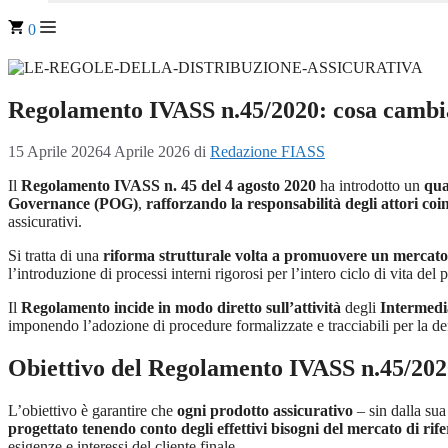
0
Regolamento IVASS n.45/2020: cosa cambia 
15 Aprile 2026
4 Aprile 2026
di
Redazione FIASS
Il
Regolamento IVASS n. 45 del 4 agosto 2020
ha introdotto un
qua
Governance (POG)
,
rafforzando la responsabilità degli attori coi
assicurativi.
Si tratta di una
riforma strutturale volta a promuovere un mercato
l’introduzione di processi interni rigorosi per l’intero ciclo di vita del 
Il
Regolamento incide in modo diretto sull’attività
degli
Intermedia
imponendo l’adozione di procedure formalizzate e tracciabili per la def
Obiettivo del Regolamento IVASS n.45/202
L’obiettivo è garantire che
ogni prodotto assicurativo
– sin dalla sua
progettato tenendo conto degli effettivi bisogni del mercato di rif
esigenze e interessi del cliente finale.