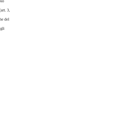
oso
art. 3,
che del
gli