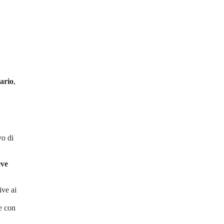
ario
,
vo di
eve
ive ai
te con