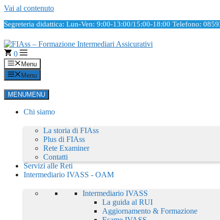
Vai al contenuto
Segreteria didattica: Lun-Ven: 9:00-13:00/15:00-18:00
Telefono: 085
0
Menu
Menu
MENU
MENU
Chi siamo
La storia di FIAss
Plus di FIAss
Rete Examiner
Contatti
Servizi alle Reti
Intermediario IVASS - OAM
Intermediario IVASS
La guida al RUI
Aggiornamento & Formazione
Esame IVASS