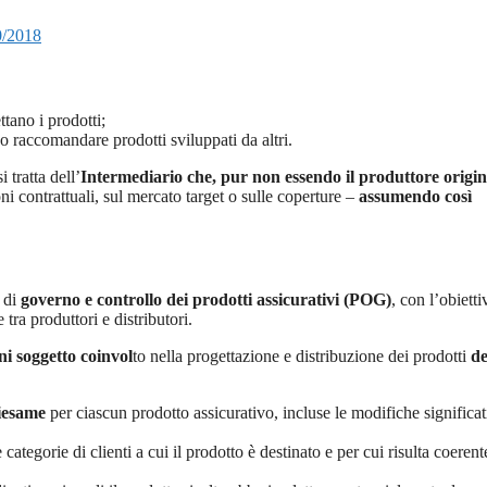
0/2018
tano i prodotti;
o raccomandare prodotti sviluppati da altri.
si tratta dell’
Intermediario che, pur non essendo il produttore origin
i contrattuali, sul mercato target o sulle coperture –
assumendo così
 di
governo e controllo dei prodotti assicurativi (POG)
, con l’obietti
 tra produttori e distributori.
ni soggetto coinvol
to nella progettazione e distribuzione dei prodotti
d
riesame
per ciascun prodotto assicurativo, incluse le modifiche significat
 categorie di clienti a cui il prodotto è destinato e per cui risulta coeren