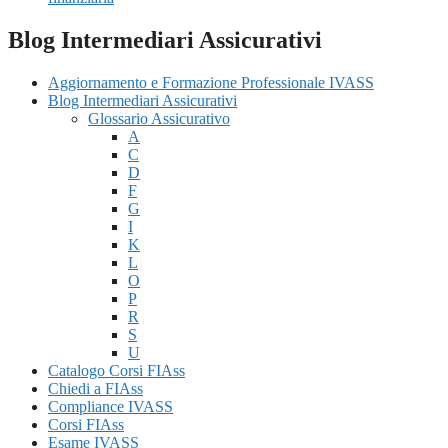
Blog Intermediari Assicurativi
Aggiornamento e Formazione Professionale IVASS
Blog Intermediari Assicurativi
Glossario Assicurativo
A
C
D
F
G
I
K
L
O
P
R
S
U
Catalogo Corsi FIAss
Chiedi a FIAss
Compliance IVASS
Corsi FIAss
Esame IVASS